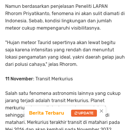
Namun berdasarkan penjelasan Peneliti LAPAN
Rhorom Priyatikanto, fenomena ini akan sulit diamati di
Indonesia. Sebab, kondisi lingkungan dan jumlah
meteor cukup mempengaruhi visibilitasnya.
"Hujan meteor Taurid sepertinya akan lewat begitu
saja karena intensitas yang rendah dan menuntut
lokasi pengamatan yang ideal, yakni daerah gelap jauh
dari polusi cahaya," jelas Rhorom.
11 November
: Transit Merkurius
Salah satu fenomena astronomis lainnya yang cukup
jarang terjadi adalah transit Merkurius. Planet
merkurius akan melintasi permukaan matahari
×
Berita Terbaru
UPDATE
sehingga akan terlihat seperti titik kecil hitam di
matahari. Merkurius terakhir transit di matahari pada
Mei 2016 dan akan kembali pada November 2032.