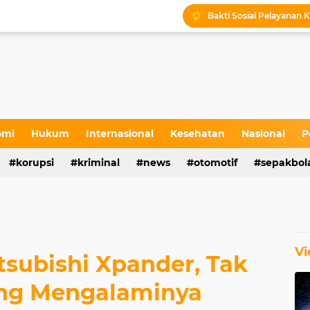
Bakti Sosial Pelayanan K
Sejarah Sunan Pojok di
Kabid LLAJ Blora : Bus
Tradisi Sakral Makam S
Stakeholder Gathering 
omi
Hukum
Internasional
Kesehatan
Nasional
P
Sedekah Bumi dan Penta
korupsi
kriminal
news
otomotif
sepakbol
Sedekah Bumi di Petil
Vi
subishi Xpander, Tak
ng Mengalaminya