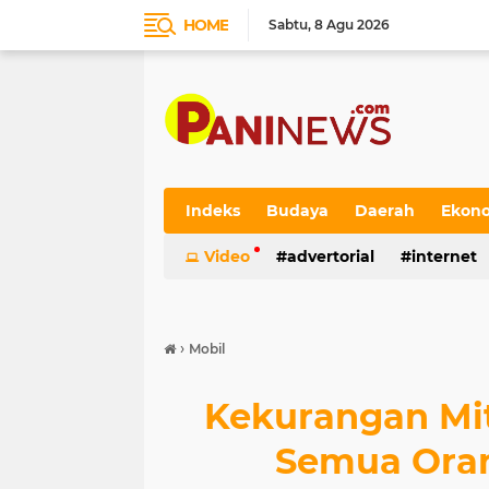
HOME
Sabtu
8 Agu 2026
Indeks
Budaya
Daerah
Ekon
Video
advertorial
internet
›
Mobil
Kekurangan Mit
Semua Ora