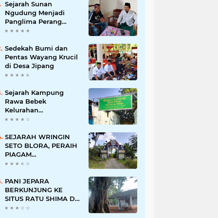
Sejarah Sunan
Ngudung Menjadi
Panglima Perang
Kerajaan Demak
Sedekah Bumi dan
Pentas Wayang Krucil
di Desa Jipang
Sejarah Kampung
Rawa Bebek
Kelurahan
Penggilingan
SEJARAH WRINGIN
SETO BLORA, PERAIH
PIAGAM
PENGHARGAAN
PERINTIS
LINGKUNGAN DARI
PANI JEPARA
GUBERNUR
BERKUNJUNG KE
SITUS RATU SHIMA DI
DESA KECAPI