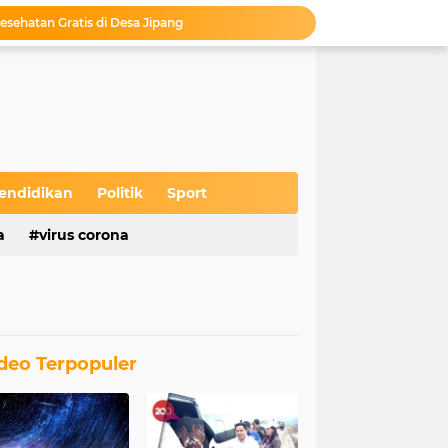
esehatan Gratis di Desa Jipang
 Kabupaten Blora
 Sekolah Tinggal Menunggu Pengesahan
unan Pojok, Sukses Putar Roda Ekonomi
Camat Kedungtuban Lepas Kirab Budaya Sedekah Bumi Desa Wado Tahun 2026
Gempita di Desa Ketuwan
MKD Launching Produk Chlordin di Embung Kahuripan Kelurahan Tambakromo
Bupati Blora Resmikan Gedung Baru untuk Pasien Jiwa di RSUD dr. R. Soeprapto Cepu
endidikan
Politik
Sport
s Wayang Krucil di Desa Jipang
a
virus corona
asan Tumenggung Benowo Desa Panolan
deo Terpopuler