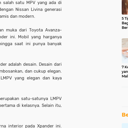
 salah satu MPV yang ada di
dengan Nissan Livina generasi
namis dan modern.
5 T
Bag
Ber
an muka dari Toyota Avanza-
nder ini. Mobil yang harganya
hingga saat ini punya banyak
der adalah desain. Desain dari
7 K
membosankan, dan cukup elegan.
yan
Mal
h LMPV yang elegan dan kaya
merupakan satu-satunya LMPV
rtama di kelasnya. Selain itu,
Be
na interior pada Xpander ini.