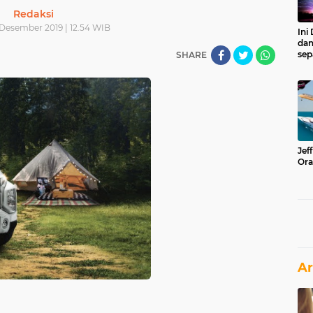
Redaksi
 Desember 2019 | 12.54 WIB
Ini
dan
sep
SHARE
Jef
Ora
Ar