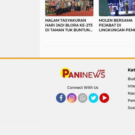
MALAM TASYAKURAN
MOLEN BERSAMA
HARI JADI BLORA KE-273
PEJABAT DI
DI TAMAN TUK BUNTUNG
LINGKUNGAN PEM
CEPU
NGAMPER BAREN
NONTON PENTAS S
DAN BUDAYA
Kat
Bud
Int
Connect With Us
Nas
Pem
Facebook
Instagram
Whatsapp
Twitter
YouTube
Sosi