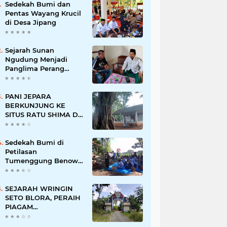
Sedekah Bumi dan
Pentas Wayang Krucil
di Desa Jipang
Sejarah Sunan
Ngudung Menjadi
Panglima Perang
Kerajaan Demak
PANI JEPARA
BERKUNJUNG KE
SITUS RATU SHIMA DI
DESA KECAPI
Sedekah Bumi di
Petilasan
Tumenggung Benowo
Desa Panolan
SEJARAH WRINGIN
SETO BLORA, PERAIH
PIAGAM
PENGHARGAAN
PERINTIS