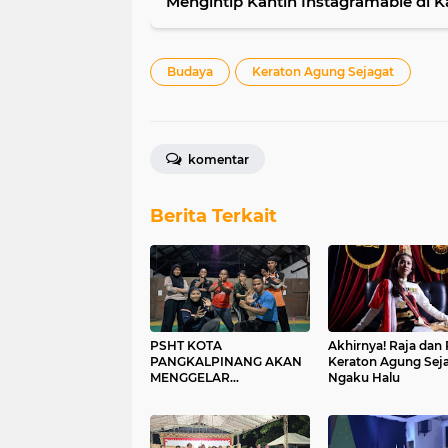
Mengintip Kantin Instagramable di
Budaya
Keraton Agung Sejagat
komentar
Berita Terkait
PSHT KOTA
Akhirnya! Raja dan
PANGKALPINANG AKAN
Keraton Agung Sej
MENGGELAR
Ngaku Halu
PENATARAN PELATIH