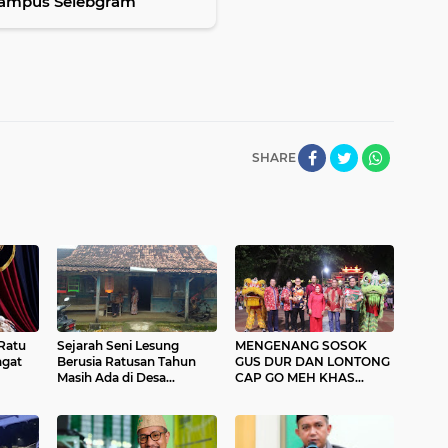
 Kampus Selebgram
SHARE
 Ratu
Sejarah Seni Lesung
MENGENANG SOSOK
agat
Berusia Ratusan Tahun
GUS DUR DAN LONTONG
Masih Ada di Desa
CAP GO MEH KHAS
Nglandeyan
BLORA DI LENTENG HOK
TIK BIO