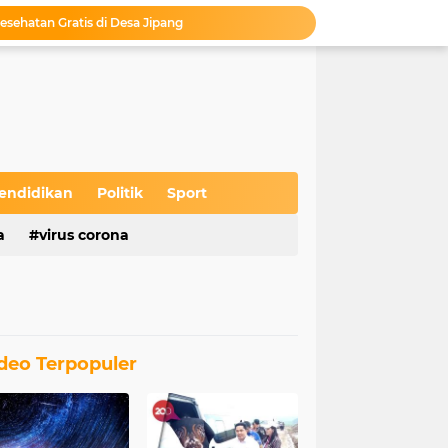
 Kabupaten Blora
 Sekolah Tinggal Menunggu Pengesahan
unan Pojok, Sukses Putar Roda Ekonomi
Camat Kedungtuban Lepas Kirab Budaya Sedekah Bumi Desa Wado Tahun 2026
Gempita di Desa Ketuwan
MKD Launching Produk Chlordin di Embung Kahuripan Kelurahan Tambakromo
Bupati Blora Resmikan Gedung Baru untuk Pasien Jiwa di RSUD dr. R. Soeprapto Cepu
s Wayang Krucil di Desa Jipang
endidikan
Politik
Sport
asan Tumenggung Benowo Desa Panolan
a
virus corona
esehatan Gratis di Desa Jipang
deo Terpopuler