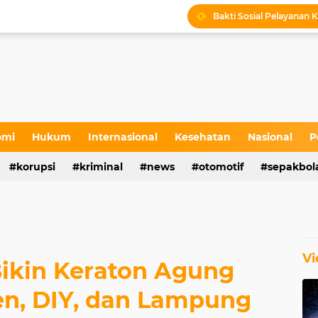
Sejarah Sunan Pojok di
Kabid LLAJ Blora : Bus
Tradisi Sakral Makam S
Stakeholder Gathering 
Sedekah Bumi dan Penta
omi
Hukum
Internasional
Kesehatan
Nasional
P
Sedekah Bumi di Petil
korupsi
kriminal
news
otomotif
sepakbol
Bakti Sosial Pelayanan K
Vi
Bikin Keraton Agung
ten, DIY, dan Lampung