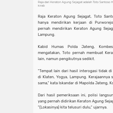
Raja dari Keraton Agung Sejagat adalah Toto Santoso Ha
kirab
Raja Keraton Agung Sejagat, Toto Santo
hanya mendirikan kerjaan di Purworejo
pernah mendirikan Keraton Agung Sejaga
Lampung.
Kabid Humas Polda Jateng, Kombes I
mengatakan, Toto pernah membuat Kerat
lain, namun pengikutnya sedikit.
"Tempat lain dari hasil interogasi tidak d
di Klaten, Yogya, Lampung. Kerajaannya s
sama," kata Iskandar di Mapolda Jateng, K
Dari hasil pemeriksaan ini, polisi langs
yang pernah didirikan Keraton Agung Sejag
"(Lokasinya) kita telusuri dulu," ujarnya.