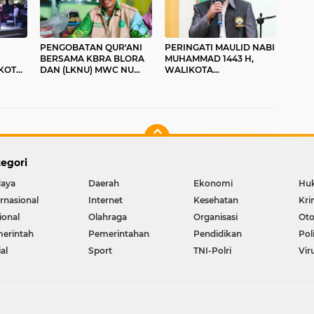
PENGOBATAN QUR'ANI
PERINGATI MAULID NABI
BERSAMA KBRA BLORA
MUHAMMAD 1443 H,
KOT
DAN (LKNU) MWC NU
WALIKOTA
G
CEPU
PANGKALPINANG IKUTI
ENI
GERBANG SURGA
egori
aya
Daerah
Ekonomi
Hu
ernasional
Internet
Kesehatan
Kri
ional
Olahraga
Organisasi
Oto
erintah
Pemerintahan
Pendidikan
Pol
al
Sport
TNI-Polri
Vir
Copyright ©
2026 PANI News