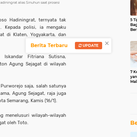
diningrat alias Sinuhun saat prosesi
so Hadiningrat, ternyata tak
5 T
Bag
. Kepada polisi, ia mengaku
Ber
t di Klaten, Yogyakarta, dan
×
Berita Terbaru
UPDATE
skandar Fitriana Sutisna,
on Agung Sejagat di wilayah
7 K
yan
Mal
i Purworejo saja, salah satunya
ama, Agung Sejagat, raja juga
ota Semarang, Kamis (16/1).
ung menelusuri wilayah-wilayah
Be
at oleh Toto.