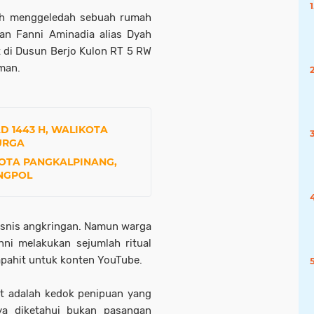
lah menggeledah sebuah rumah
dan Fanni Aminadia alias Dyah
t di Dusun Berjo Kulon RT 5 RW
man.
 1443 H, WALIKOTA
URGA
KOTA PANGKALPINANG,
NGPOL
bisnis angkringan. Namun warga
ni melakukan sejumlah ritual
apahit untuk konten YouTube.
at adalah kedok penipuan yang
ya diketahui bukan pasangan