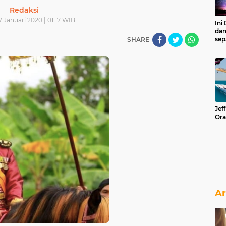
Redaksi
7 Januari 2020 | 01.17 WIB
Ini
dan
sep
SHARE
Jef
Ora
Ar