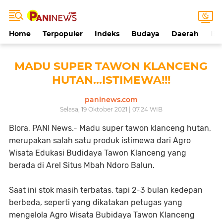
Home
Terpopuler
Indeks
Budaya
Daerah
Ek
MADU SUPER TAWON KLANCENG
HUTAN...ISTIMEWA!!!
paninews.com
Selasa, 19 Oktober 2021 | 07.24 WIB
Blora, PANI News.- Madu super tawon klanceng hutan,
merupakan salah satu produk istimewa dari Agro
Wisata Edukasi Budidaya Tawon Klanceng yang
berada di Arel Situs Mbah Ndoro Balun.
Saat ini stok masih terbatas, tapi 2-3 bulan kedepan
berbeda, seperti yang dikatakan petugas yang
mengelola Agro Wisata Bubidaya Tawon Klanceng