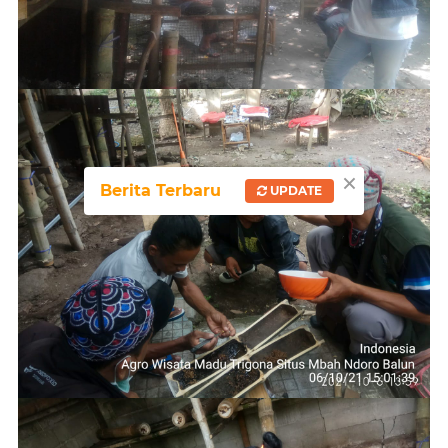
×
Berita Terbaru
UPDATE