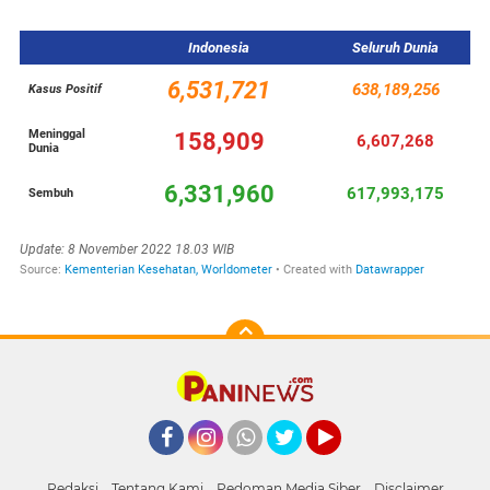
Facebook
Instagram
Whatsapp
Twitter
YouTube
Redaksi
Tentang Kami
Pedoman Media Siber
Disclaimer