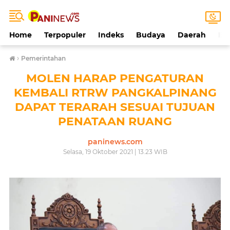
Home
Terpopuler
Indeks
Budaya
Daerah
Ek
›
Pemerintahan
MOLEN HARAP PENGATURAN
KEMBALI RTRW PANGKALPINANG
DAPAT TERARAH SESUAI TUJUAN
PENATAAN RUANG
paninews.com
Selasa, 19 Oktober 2021 | 13.23 WIB