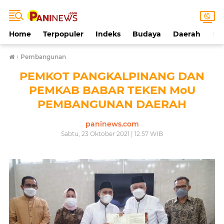
Home
Terpopuler
Indeks
Budaya
Daerah
Ek
›
Pembangunan
PEMKOT PANGKALPINANG DAN
PEMKAB BABAR TEKEN MoU
PEMBANGUNAN DAERAH
paninews.com
Sabtu, 23 Oktober 2021 | 12.57 WIB