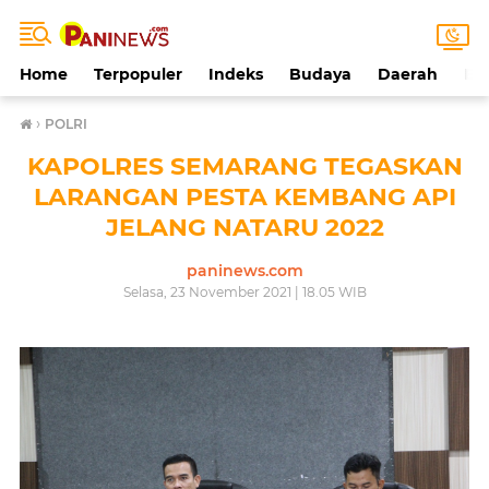
Home
Terpopuler
Indeks
Budaya
Daerah
Ek
›
POLRI
KAPOLRES SEMARANG TEGASKAN
LARANGAN PESTA KEMBANG API
JELANG NATARU 2022
paninews.com
Selasa, 23 November 2021 | 18.05 WIB