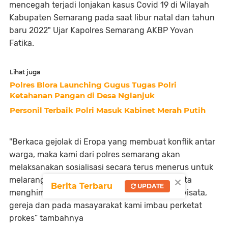
mencegah terjadi lonjakan kasus Covid 19 di Wilayah
Kabupaten Semarang pada saat libur natal dan tahun
baru 2022" Ujar Kapolres Semarang AKBP Yovan
Fatika.
Lihat juga
Polres Blora Launching Gugus Tugas Polri
Ketahanan Pangan di Desa Nglanjuk
Personil Terbaik Polri Masuk Kabinet Merah Putih
"Berkaca gejolak di Eropa yang membuat konflik antar
warga, maka kami dari polres semarang akan
melaksanakan sosialisasi secara terus menerus untuk
×
melarang pelaksanaan pesta kembang api serta
Berita Terbaru
UPDATE
menghimbau di tempat rawan seperti obyek wisata,
gereja dan pada masayarakat kami imbau perketat
prokes” tambahnya