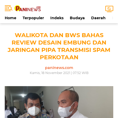
Home
Terpopuler
Indeks
Budaya
Daerah
Ek
WALIKOTA DAN BWS BAHAS
REVIEW DESAIN EMBUNG DAN
JARINGAN PIPA TRANSMISI SPAM
PERKOTAAN
paninews.com
Kamis, 18 November 2021 | 07.52 WIB