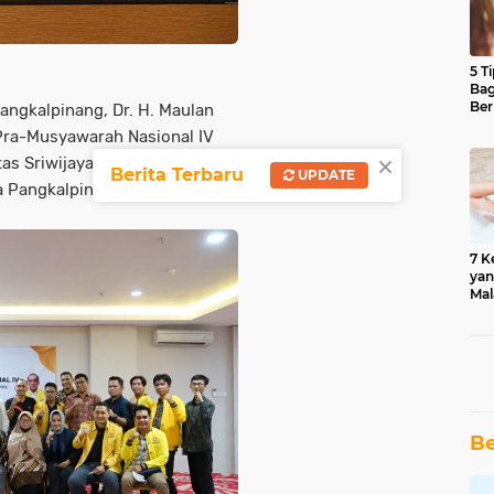
5 T
Bag
Ber
ngkalpinang, Dr. H. Maulan
 Pra-Musyawarah Nasional IV
×
as Sriwijaya (IKA UNSRI),
Berita Terbaru
UPDATE
a Pangkalpinang.
7 K
yan
Mal
Be