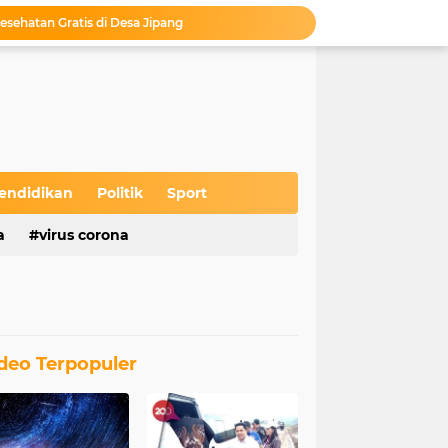
esehatan Gratis di Desa Jipang
 Kabupaten Blora
 Sekolah Tinggal Menunggu Pengesahan
unan Pojok, Sukses Putar Roda Ekonomi
Camat Kedungtuban Lepas Kirab Budaya Sedekah Bumi Desa Wado Tahun 2026
Gempita di Desa Ketuwan
MKD Launching Produk Chlordin di Embung Kahuripan Kelurahan Tambakromo
Bupati Blora Resmikan Gedung Baru untuk Pasien Jiwa di RSUD dr. R. Soeprapto Cepu
endidikan
Politik
Sport
s Wayang Krucil di Desa Jipang
a
virus corona
asan Tumenggung Benowo Desa Panolan
deo Terpopuler