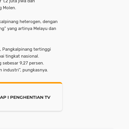
1,2 juta jiwa dan
g Molen.
alpinang heterogen, dengan
ng" yang artinya Melayu dan
 Pangkalpinang tertinggi
 tingkat nasional.
 sebesar 9,27 persen.
 industri", pungkasnya.
P I PENGHENTIAN TV