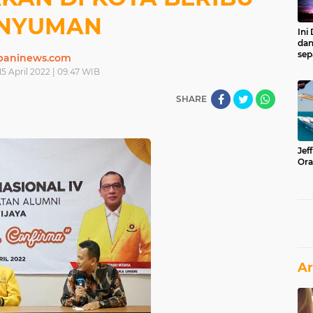
NYUMAN
Ini
dan
sep
paninews.com
15 April 2022 | 09.47 WIB
SHARE
Jef
Ora
Ar