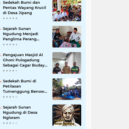
Sedekah Bumi dan
Pentas Wayang Krucil
di Desa Jipang
Sejarah Sunan
Ngudung Menjadi
Panglima Perang
Kerajaan Demak
Pengajuan Masjid Al
Ghoni Pulogadung
Sebagai Cagar Budaya
dan Objek Wisata
Religi ke Parekraf
Jakarta Timur
Sedekah Bumi di
Petilasan
Tumenggung Benowo
Desa Panolan
Sejarah Sunan
Ngudung di Desa
Ngloram