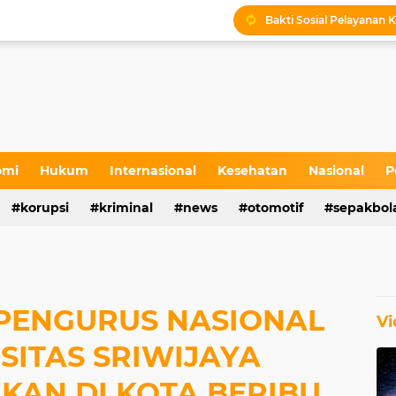
Bakti Sosial Pelayanan K
Sejarah Sunan Pojok di
Kabid LLAJ Blora : Bus
Tradisi Sakral Makam S
Stakeholder Gathering 
omi
Hukum
Internasional
Kesehatan
Nasional
P
Sedekah Bumi dan Penta
korupsi
kriminal
news
otomotif
sepakbol
Sedekah Bumi di Petil
 PENGURUS NASIONAL
Vi
SITAS SRIWIJAYA
KAN DI KOTA BERIBU