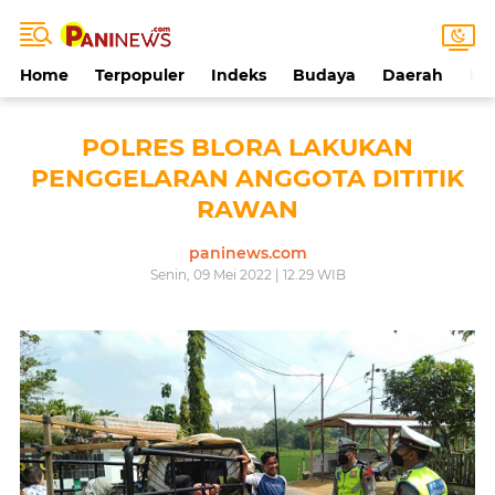
Home
Terpopuler
Indeks
Budaya
Daerah
Ek
POLRES BLORA LAKUKAN
PENGGELARAN ANGGOTA DITITIK
RAWAN
paninews.com
Senin, 09 Mei 2022 | 12.29 WIB