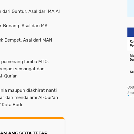
dari Guntur. Asal dari MA Al
ek Bonang. Asal dari MA
ek Dempet. Asal dari MAN
a pemenang lomba MTQ,
menjadi semangat dan
l-Qur'an
unia maupun diakhirat nanti
jar dan mendalami Al-Qur'an
" Kata Budi.
KAN ANGGOTA TETAP