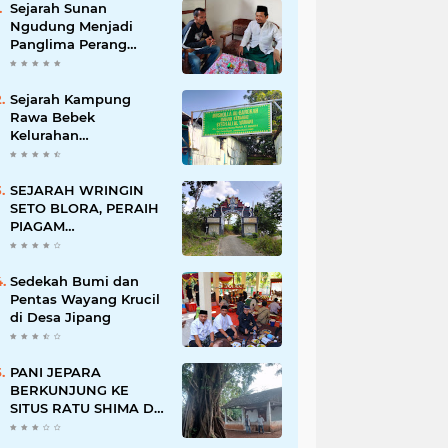
Sejarah Sunan
Ngudung Menjadi
Panglima Perang
Kerajaan Demak
Sejarah Kampung
Rawa Bebek
Kelurahan
Penggilingan
SEJARAH WRINGIN
SETO BLORA, PERAIH
PIAGAM
PENGHARGAAN
PERINTIS
LINGKUNGAN DARI
Sedekah Bumi dan
GUBERNUR
Pentas Wayang Krucil
di Desa Jipang
PANI JEPARA
BERKUNJUNG KE
SITUS RATU SHIMA DI
DESA KECAPI