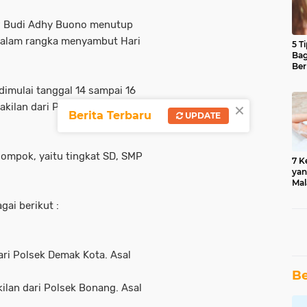
P Budi Adhy Buono menutup
dalam rangka menyambut Hari
5 T
Bag
Ber
dimulai tanggal 14 sampai 16
×
akilan dari Polsek Jajaran
Berita Terbaru
UPDATE
lompok, yaitu tingkat SD, SMP
7 K
yan
Mal
ai berikut :
ari Polsek Demak Kota. Asal
Be
lan dari Polsek Bonang. Asal