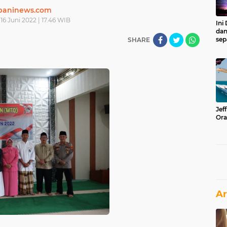
paninews.com
16 Juni 2022 | 17.46 WIB
Ini
dan
sep
SHARE
Jef
Ora
Ar