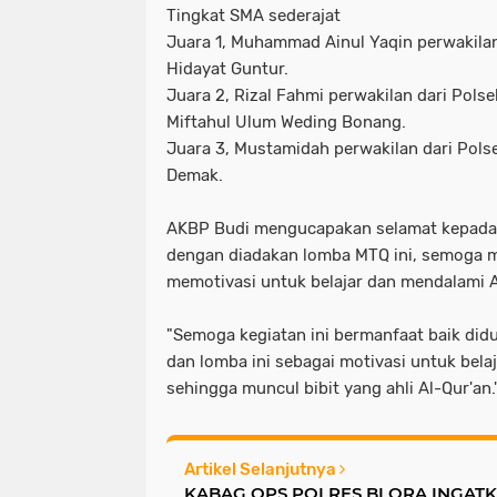
Tingkat SMA sederajat
Juara 1, Muhammad Ainul Yaqin perwakilan 
Hidayat Guntur.
Juara 2, Rizal Fahmi perwakilan dari Pols
Miftahul Ulum Weding Bonang.
Juara 3, Mustamidah perwakilan dari Pols
Demak.
AKBP Budi mengucapakan selamat kepad
dengan diadakan lomba MTQ ini, semoga 
memotivasi untuk belajar dan mendalami A
"Semoga kegiatan ini bermanfaat baik did
dan lomba ini sebagai motivasi untuk bela
sehingga muncul bibit yang ahli Al-Qur'an.
Artikel Selanjutnya
KABAG OPS POLRES BLORA INGAT