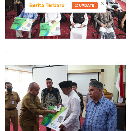
×
Berita Terbaru
UPDATE
-