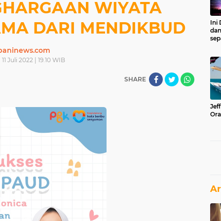
GHARGAAN WIYATA
MA DARI MENDIKBUD
Ini
dan
sep
paninews.com
 11 Juli 2022 | 19.10 WIB
SHARE
Jef
Ora
Ar