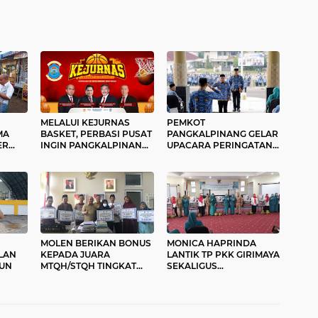
MELALUI KEJURNAS
PEMKOT
MA
BASKET, PERBASI PUSAT
PANGKALPINANG GELAR
ER
INGIN PANGKALPINANG
UPACARA PERINGATAN
MENUNJUKAN PESONA
HUT KORPRI KE-51
DAN CIRI KHASNYA
MOLEN BERIKAN BONUS
MONICA HAPRINDA
LAN
KEPADA JUARA
LANTIK TP PKK GIRIMAYA
LUN
MTQH/STQH TINGKAT
SEKALIGUS
PROVINSI BABEL
MEMBERIKAN BANTUAN
SOSIAL