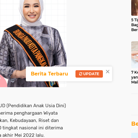
5 T
Bag
Ber
×
7 K
Berita Terbaru
UPDATE
yan
Mal
 (Pendidikan Anak Usia Dini)
nerima penghargaan Wiyata
kan, Kebudayaan, Riset dan
Be
tingkat nasional ini diterima
akhir Mei 2022 lalu.