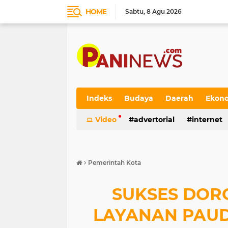
HOME
Sabtu
8 Agu 2026
Indeks
Budaya
Daerah
Ekon
Video
advertorial
internet
›
Pemerintah Kota
SUKSES DOR
LAYANAN PAUD