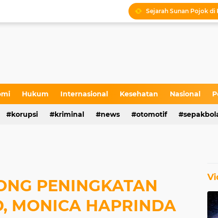
Sejarah Sunan Pojok di
Kabid LLAJ Blora : Bus
Tradisi Sakral Makam S
Stakeholder Gathering 
Sedekah Bumi dan Penta
omi
Hukum
Internasional
Kesehatan
Nasional
P
Sedekah Bumi di Petil
Bakti Sosial Pelayanan K
korupsi
kriminal
news
otomotif
sepakbol
Vi
ONG PENINGKATAN
, MONICA HAPRINDA