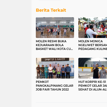
Berita Terkait
MOLEN RESMI BUKA
MOLEN MONICA
KEJUARAAN BOLA
NGELIWET BERSA
BASKET WALI KOTA CUP
PEDAGANG KULIN
TAHUN 2022
TAMAN DEALOVA
PEMKOT
HUT KORPRI KE-51
PANGKALPINANG GELAR
PEMKOT GELAR JA
JOB FAIR TAHUN 2022
SEHAT DI ALUN-A