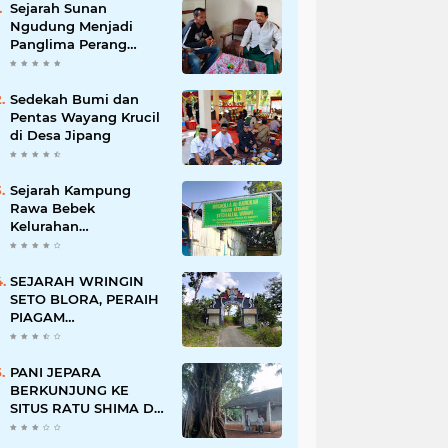
Sejarah Sunan
Ngudung Menjadi
Panglima Perang
Kerajaan Demak
Sedekah Bumi dan
Pentas Wayang Krucil
di Desa Jipang
Sejarah Kampung
Rawa Bebek
Kelurahan
Penggilingan
SEJARAH WRINGIN
SETO BLORA, PERAIH
PIAGAM
PENGHARGAAN
PERINTIS
LINGKUNGAN DARI
PANI JEPARA
GUBERNUR
BERKUNJUNG KE
SITUS RATU SHIMA DI
DESA KECAPI