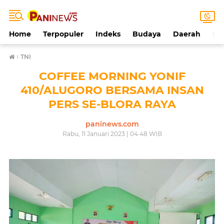
Home
Terpopuler
Indeks
Budaya
Daerah
Ek
›
TNI
COFFEE MORNING YONIF
410/ALUGORO BERSAMA INSAN
PERS SE-BLORA RAYA
paninews.com
Rabu, 11 Januari 2023 | 04.48 WIB