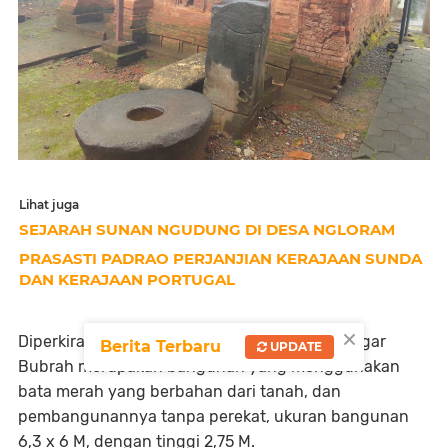
Lihat juga
SEJARAH SUNAN NGUDUNG DI DESA NGLORAM
PRASASTI PADRAO PERJANJIAN KERAJAAN SUNDA
DAN KERAJAAN PORTUGAL
×
Diperkirakan dibangun pada abad XV m, Langgar
Berita Terbaru
UPDATE
Bubrah merupakan bangunan yang menggunakan
bata merah yang berbahan dari tanah, dan
pembangunannya tanpa perekat, ukuran bangunan
6,3 x 6 M, dengan tinggi 2,75 M.