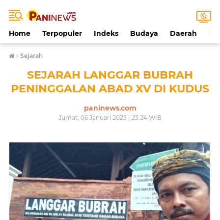
Home
Terpopuler
Indeks
Budaya
Daerah
Ek
›
Sejarah
SEJARAH LANGGAR BUBRAH
PENINGGALAN ABAD XV DI KUDUS
paninews.com
Jumat, 06 Januari 2023 | 23.24 WIB