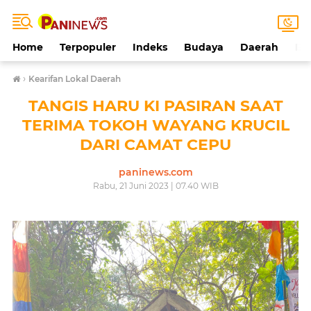
Home
Terpopuler
Indeks
Budaya
Daerah
Ek
›
Kearifan Lokal Daerah
TANGIS HARU KI PASIRAN SAAT
TERIMA TOKOH WAYANG KRUCIL
DARI CAMAT CEPU
paninews.com
Rabu, 21 Juni 2023 | 07.40 WIB