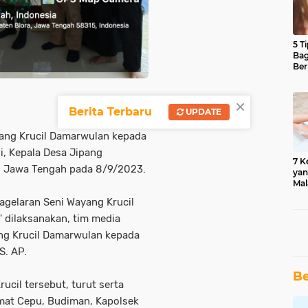
5 T
Bag
Ber
×
Berita Terbaru
UPDATE
ang Krucil Damarwulan kepada
i, Kepala Desa Jipang
7 K
i Jawa Tengah pada 8/9/2023.
yan
Mal
pagelaran Seni Wayang Krucil
' dilaksanakan, tim media
ng Krucil Damarwulan kepada
S. AP.
Be
cil tersebut, turut serta
mat Cepu, Budiman, Kapolsek