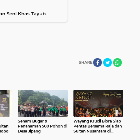
an Seni Khas Tayub
SHARE
Senam Bugar &
Wayang Krucil Blora Siap
ltan
Penanaman 500 Pohon di
Pentas Bersama Raja dan
sobo
Desa Jipang
Sultan Nusantara di
Wonosobo 2024