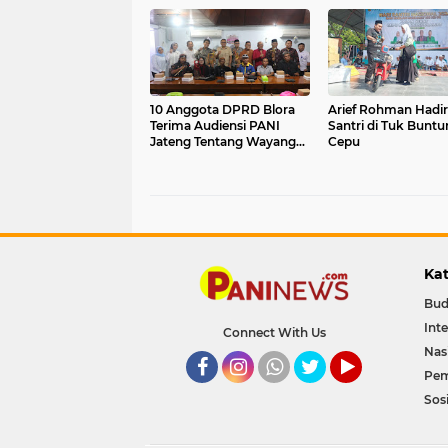
10 Anggota DPRD Blora
Arief Rohman Hadiri
Terima Audiensi PANI
Santri di Tuk Buntu
Jateng Tentang Wayang
Cepu
Krucil Blora
Kat
Bud
Int
Connect With Us
Nas
Pem
Facebook
Instagram
Whatsapp
Twitter
YouTube
Sosi