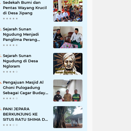
Sedekah Bumi dan
Pentas Wayang Krucil
di Desa Jipang
Sejarah Sunan
Ngudung Menjadi
Panglima Perang
Kerajaan Demak
Sejarah Sunan
Ngudung di Desa
Ngloram
Pengajuan Masjid Al
Ghoni Pulogadung
Sebagai Cagar Budaya
dan Objek Wisata
Religi ke Parekraf
Jakarta Timur
PANI JEPARA
BERKUNJUNG KE
SITUS RATU SHIMA DI
DESA KECAPI