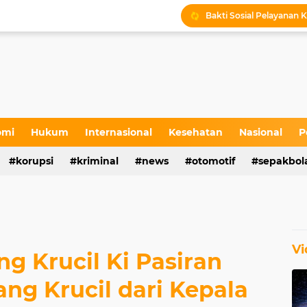
Bakti Sosial Pelayanan K
Sejarah Sunan Pojok di
Kabid LLAJ Blora : Bus
Tradisi Sakral Makam S
Stakeholder Gathering 
omi
Hukum
Internasional
Kesehatan
Nasional
P
Sedekah Bumi dan Penta
korupsi
kriminal
news
otomotif
sepakbol
Sedekah Bumi di Petil
Vi
g Krucil Ki Pasiran
g Krucil dari Kepala