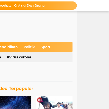
esehatan Gratis di Desa Jipang
 Kabupaten Blora
 Sekolah Tinggal Menunggu Pengesahan
unan Pojok, Sukses Putar Roda Ekonomi
Camat Kedungtuban Lepas Kirab Budaya Sedekah Bumi Desa Wado Tahun 2026
Gempita di Desa Ketuwan
MKD Launching Produk Chlordin di Embung Kahuripan Kelurahan Tambakromo
Bupati Blora Resmikan Gedung Baru untuk Pasien Jiwa di RSUD dr. R. Soeprapto Cepu
endidikan
Politik
Sport
s Wayang Krucil di Desa Jipang
a
virus corona
asan Tumenggung Benowo Desa Panolan
deo Terpopuler