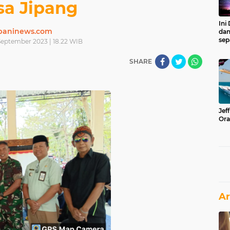
sa Jipang
Ini
paninews.com
dan
sep
September 2023 | 18.22 WIB
SHARE
Jef
Ora
Ar