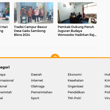
 Hari
Tradisi Campur Bawur
Pemkab Dukung Penuh
ng
Desa Gadu Sambong
Juguran Budaya
Blora 2024
Wonosobo Hadirkan Raja
dan Sultan Nusantara
2024
egori
aya
Daerah
Ekonomi
Hu
ernasional
Internet
Kesehatan
Kri
ional
Olahraga
Organisasi
Oto
erintah
Pemerintahan
Pendidikan
Pol
al
Sport
TNI-Polri
Vir