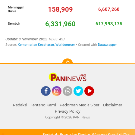
Facebook
Instagram
Whatsapp
Twitter
YouTube
Redaksi
Tentang Kami
Pedoman Media Siber
Disclaimer
Privacy Policy
Copyright ©
2026 PANI News
Sedekah Bumi dan Pentas Wayang Krucil di Desa Ji