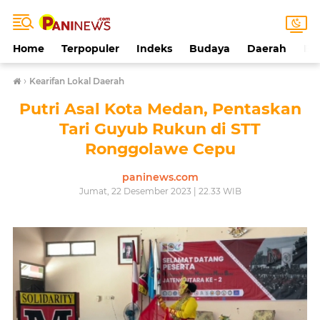
Home
Terpopuler
Indeks
Budaya
Daerah
Ek
›
Kearifan Lokal Daerah
Putri Asal Kota Medan, Pentaskan
Tari Guyub Rukun di STT
Ronggolawe Cepu
paninews.com
Jumat, 22 Desember 2023 | 22.33 WIB