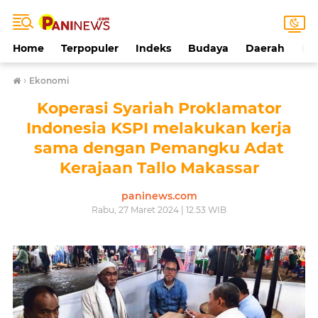
Home
Terpopuler
Indeks
Budaya
Daerah
Ek
›
Ekonomi
Koperasi Syariah Proklamator
Indonesia KSPI melakukan kerja
sama dengan Pemangku Adat
Kerajaan Tallo Makassar
paninews.com
Rabu, 27 Maret 2024 | 12.53 WIB