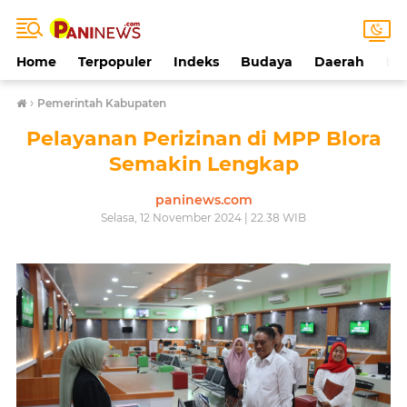
Home
Terpopuler
Indeks
Budaya
Daerah
Ek
›
Pemerintah Kabupaten
Pelayanan Perizinan di MPP Blora
Semakin Lengkap
paninews.com
Selasa, 12 November 2024 | 22.38 WIB