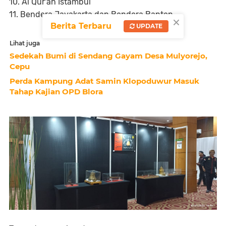
10. Al Qur'an Istambul
11. Bendera Jayakarta dan Bendera Banten.
×
Berita Terbaru
UPDATE
Lihat juga
Sedekah Bumi di Sendang Gayam Desa Mulyorejo,
Cepu
Perda Kampung Adat Samin Klopoduwur Masuk
Tahap Kajian OPD Blora