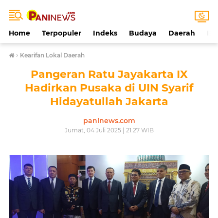
Home
Terpopuler
Indeks
Budaya
Daerah
Ek
›
Kearifan Lokal Daerah
Pangeran Ratu Jayakarta IX
Hadirkan Pusaka di UIN Syarif
Hidayatullah Jakarta
paninews.com
Jumat, 04 Juli 2025 | 21.27 WIB