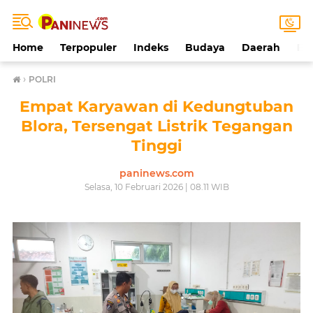
Home
Terpopuler
Indeks
Budaya
Daerah
Ek
›
POLRI
Empat Karyawan di Kedungtuban
Blora, Tersengat Listrik Tegangan
Tinggi
paninews.com
Selasa, 10 Februari 2026 | 08.11 WIB