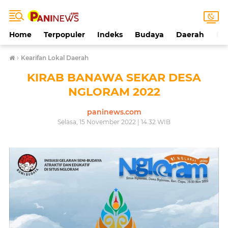
Home
Terpopuler
Indeks
Budaya
Daerah
Ek
›
Kearifan Lokal Daerah
KIRAB BANAWA SEKAR DESA
NGLORAM 2022
paninews.com
Selasa, 15 November 2022 | 14.32 WIB