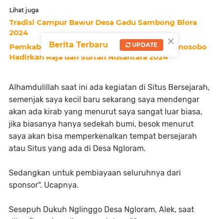
Lihat juga
Tradisi Campur Bawur Desa Gadu Sambong Blora
2024
×
Berita Terbaru
UPDATE
Pemkab Dukung Penuh Juguran Budaya Wonosobo
Hadirkan Raja dan Sultan Nusantara 2024
Alhamdulillah saat ini ada kegiatan di Situs Bersejarah,
semenjak saya kecil baru sekarang saya mendengar
akan ada kirab yang menurut saya sangat luar biasa,
jika biasanya hanya sedekah bumi, besok menurut
saya akan bisa memperkenalkan tempat bersejarah
atau Situs yang ada di Desa Ngloram.
Sedangkan untuk pembiayaan seluruhnya dari
sponsor". Ucapnya.
Sesepuh Dukuh Nglinggo Desa Ngloram, Alek, saat