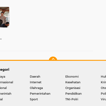
Bhayangkari
egori
aya
Daerah
Ekonomi
Hu
ernasional
Internet
Kesehatan
Kri
ional
Olahraga
Organisasi
Oto
erintah
Pemerintahan
Pendidikan
Pol
al
Sport
TNI-Polri
Vir