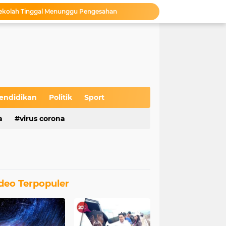
 Sekolah Tinggal Menunggu Pengesahan
unan Pojok, Sukses Putar Roda Ekonomi
Camat Kedungtuban Lepas Kirab Budaya Sedekah Bumi Desa Wado Tahun 2026
Gempita di Desa Ketuwan
MKD Launching Produk Chlordin di Embung Kahuripan Kelurahan Tambakromo
Bupati Blora Resmikan Gedung Baru untuk Pasien Jiwa di RSUD dr. R. Soeprapto Cepu
s Wayang Krucil di Desa Jipang
asan Tumenggung Benowo Desa Panolan
endidikan
Politik
Sport
esehatan Gratis di Desa Jipang
a
virus corona
 Kabupaten Blora
deo Terpopuler