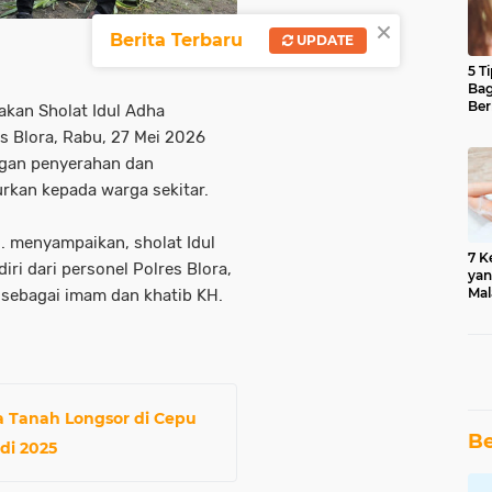
×
Berita Terbaru
UPDATE
5 T
Bag
Ber
akan Sholat Idul Adha
s Blora, Rabu, 27 Mei 2026
ngan penyerahan dan
rkan kepada warga sekitar.
. menyampaikan, sholat Idul
7 K
iri dari personel Polres Blora,
yan
Mal
 sebagai imam dan khatib KH.
a Tanah Longsor di Cepu
Be
di 2025