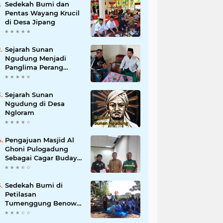
Sedekah Bumi dan
Pentas Wayang Krucil
di Desa Jipang
Sejarah Sunan
Ngudung Menjadi
Panglima Perang
Kerajaan Demak
Sejarah Sunan
Ngudung di Desa
Ngloram
Pengajuan Masjid Al
Ghoni Pulogadung
Sebagai Cagar Budaya
dan Objek Wisata
Religi ke Parekraf
Jakarta Timur
Sedekah Bumi di
Petilasan
Tumenggung Benowo
Desa Panolan