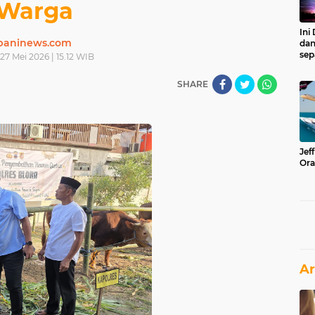
Warga
Ini
paninews.com
dan
sep
27 Mei 2026 | 15.12 WIB
SHARE
Jef
Ora
Ar