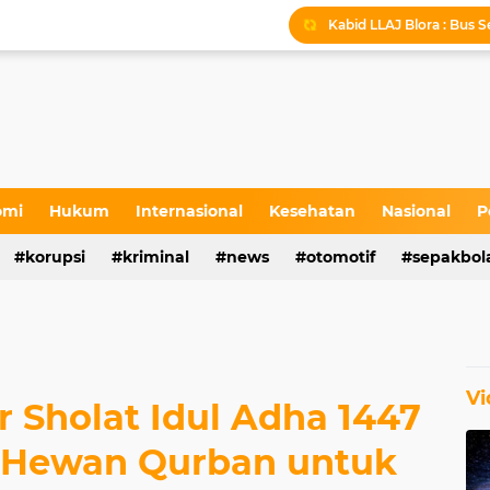
Kabid LLAJ Blora : Bus
Tradisi Sakral Makam S
Stakeholder Gathering 
Sedekah Bumi dan Penta
Sedekah Bumi di Petil
omi
Hukum
Internasional
Kesehatan
Nasional
P
Bakti Sosial Pelayanan K
korupsi
kriminal
news
otomotif
sepakbol
Sejarah Sunan Pojok di
Vi
r Sholat Idul Adha 1447
n Hewan Qurban untuk