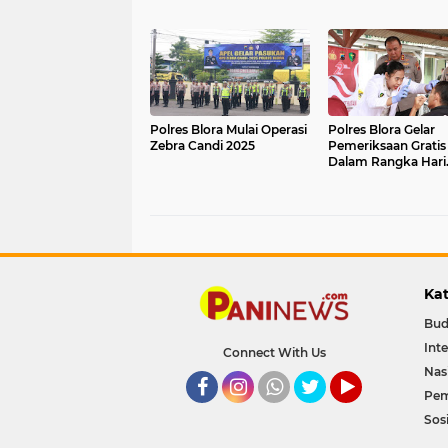
Listrik
Polres Blora Mulai Operasi
Polres Blora Gelar
Zebra Candi 2025
Pemeriksaan Gratis
Dalam Rangka Hari
Bhayangkara ke-79
Kat
Bud
Int
Connect With Us
Nas
Pem
Facebook
Instagram
Whatsapp
Twitter
YouTube
Sosi